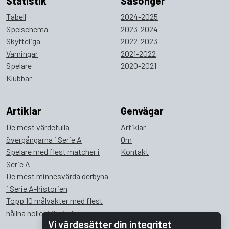
Statistik
Säsonger
Tabell
2024-2025
Spelschema
2023-2024
Skytteliga
2022-2023
Varningar
2021-2022
Spelare
2020-2021
Klubbar
Artiklar
Genvägar
De mest värdefulla
Artiklar
övergångarna i Serie A
Om
Spelare med flest matcher i
Kontakt
Serie A
De mest minnesvärda derbyna
i Serie A-historien
Topp 10 målvakter med flest
hållna nollor i Serie A
Vi värdesätter din integritet