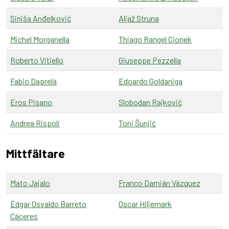
Siniša Anđelković
Aljaž Struna
Michel Morganella
Thiago Rangel Cionek
Roberto Vitiello
Giuseppe Pezzella
Fabio Daprelà
Edoardo Goldaniga
Eros Pisano
Slobodan Rajković
Andrea Rispoli
Toni Šunjić
Mittfältare
Mato Jajalo
Franco Damián Vázquez
Édgar Osvaldo Barreto
Oscar Hiljemark
Cáceres