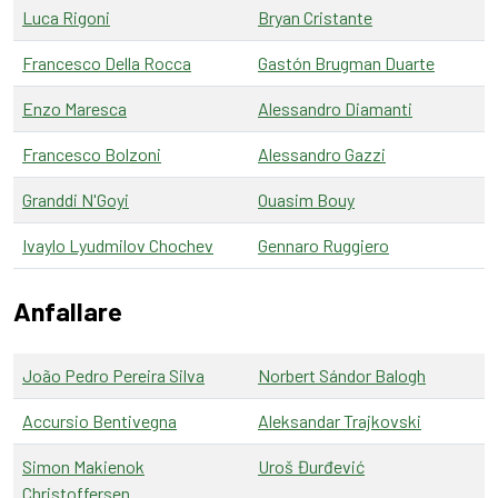
Luca Rigoni
Bryan Cristante
Francesco Della Rocca
Gastón Brugman Duarte
Enzo Maresca
Alessandro Diamanti
Francesco Bolzoni
Alessandro Gazzi
Granddi N'Goyi
Ouasim Bouy
Ivaylo Lyudmilov Chochev
Gennaro Ruggiero
Anfallare
João Pedro Pereira Silva
Norbert Sándor Balogh
Accursio Bentivegna
Aleksandar Trajkovski
Simon Makienok
Uroš Đurđević
Christoffersen