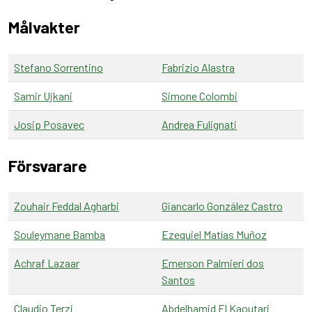
Målvakter
Stefano Sorrentino
Fabrizio Alastra
Samir Ujkani
Simone Colombi
Josip Posavec
Andrea Fulignati
Försvarare
Zouhair Feddal Agharbi
Giancarlo González Castro
Souleymane Bamba
Ezequiel Matías Muñoz
Achraf Lazaar
Emerson Palmieri dos
Santos
Claudio Terzi
Abdelhamid El Kaoutari