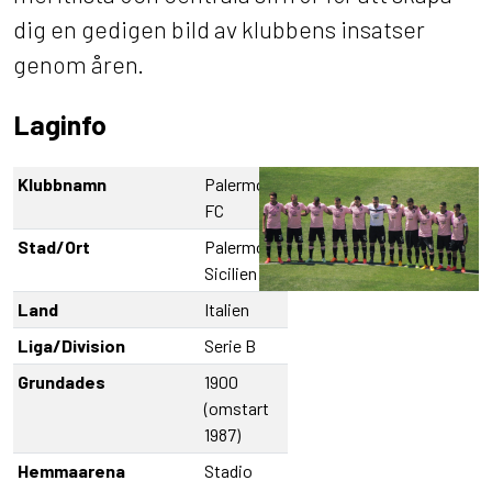
dig en gedigen bild av klubbens insatser
genom åren.
Laginfo
Klubbnamn
Palermo
FC
Stad/Ort
Palermo,
Sicilien
Land
Italien
Liga/Division
Serie B
Grundades
1900
(omstart
1987)
Hemmaarena
Stadio