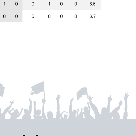
1
0
0
1
0
0
6.6
0
0
0
0
0
0
6.7