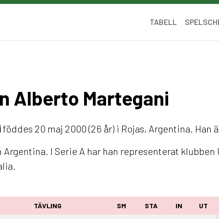
TABELL
SPELSCH
ín Alberto Martegani
i
föddes 20 maj 2000 (26 år) i Rojas, Argentina. Han ä
 Argentina. I Serie A har han representerat klubben 
lia.
TÄVLING
SM
STA
IN
UT