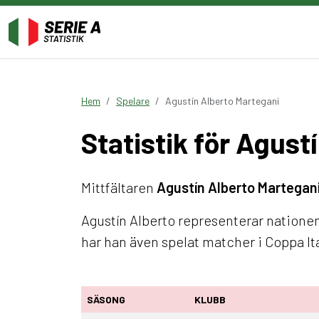
Hem
Spelare
Agustín Alberto Martegani
Statistik för Agust
Mittfältaren
Agustín Alberto Martegan
Agustín Alberto representerar nationen
har han även spelat matcher i Coppa Ita
SÄSONG
KLUBB