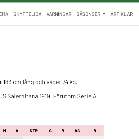
EMA
SKYTTELIGA
VARNINGAR
SÄSONGER
ARTIKLAR
r 183 cm lång och väger 74 kg.
US Salernitana 1919. Förutom Serie A
M
A
STR
G
R
AG
B