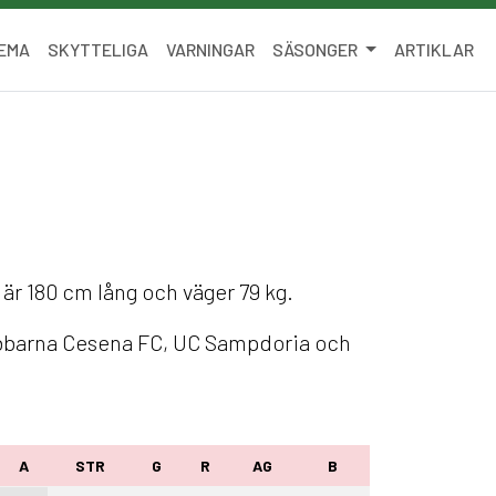
EMA
SKYTTELIGA
VARNINGAR
SÄSONGER
ARTIKLAR
n är 180 cm lång och väger 79 kg.
lubbarna Cesena FC, UC Sampdoria och
A
STR
G
R
AG
B