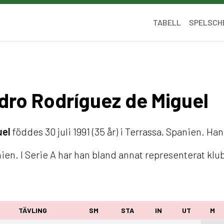
TABELL
SPELSCH
ndro Rodríguez de Miguel
uel
föddes 30 juli 1991 (35 år) i Terrassa, Spanien. Ha
ien. I Serie A har han bland annat representerat k
TÄVLING
SM
STA
IN
UT
M