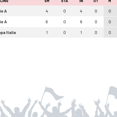
LING
SM
STA
IN
UT
M
ie A
4
0
4
0
0
ie A
6
0
6
0
0
pa Italia
1
0
1
0
0