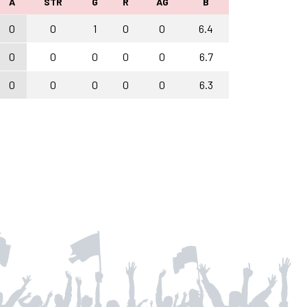
A
STR
G
R
AG
B
0
0
1
0
0
6.4
0
0
0
0
0
6.7
0
0
0
0
0
6.3