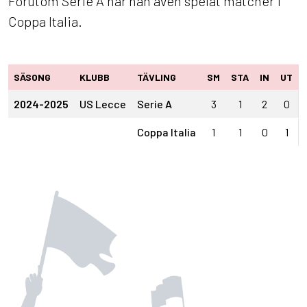
Förutom Serie A har han även spelat matcher i
Coppa Italia.
SÄSONG
KLUBB
TÄVLING
SM
STA
IN
UT
2024-2025
US Lecce
Serie A
3
1
2
0
Coppa Italia
1
1
0
1