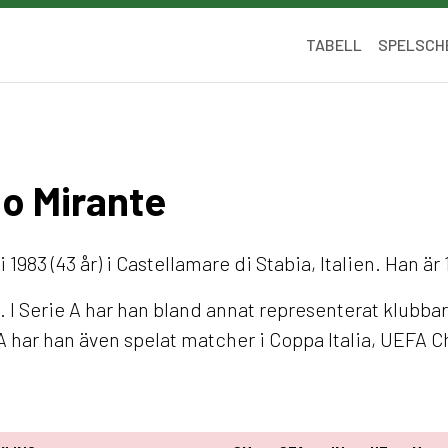
TABELL
SPELSCH
io Mirante
i 1983 (43 år) i Castellamare di Stabia, Italien. Han ä
. I Serie A har han bland annat representerat klubba
A har han även spelat matcher i Coppa Italia, UEF