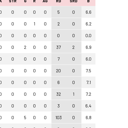
A
STR
G
R
AG
RD
SRD
B
0
0
0
0
0
5
0
6.6
0
0
0
1
0
2
0
6.2
0
0
0
0
0
0
0
0.0
0
0
2
0
0
37
2
6.9
0
0
0
0
0
7
0
6.0
0
0
0
0
0
20
0
7.5
0
0
0
0
0
6
0
7.1
0
0
0
0
0
32
1
7.2
0
0
0
0
0
3
0
6.4
0
0
5
0
0
103
0
6.8