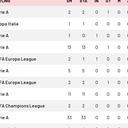
VLING
SM
STA
IN
UT
M
rie A
2
2
0
1
0
ppa Italia
1
1
0
0
0
rie A
1
0
1
0
0
rie A
13
13
0
1
0
FA Europa League
2
1
1
0
0
rie A
5
5
0
0
0
FA Europa League
2
2
0
1
0
rie A
11
11
0
0
0
FA Champions League
2
2
0
0
0
rie A
33
33
0
0
0