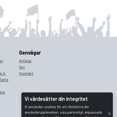
Genvägar
 i
Artiklar
Om
ie A
Kontakt
Serie
lna
Vi värdesätter din integritet
Vi använder cookies för att förbättra din
användarupplevelsen, visa personligt anpassade