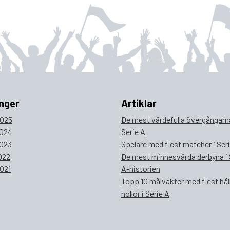
nger
Artiklar
025
De mest värdefulla övergångarna
024
Serie A
023
Spelare med flest matcher i Ser
022
De mest minnesvärda derbyna i 
021
A-historien
Topp 10 målvakter med flest hål
nollor i Serie A