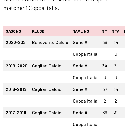
matcher i Coppa Italia.
SÄSONG
KLUBB
TÄVLING
SM
STA
IN
2020-2021
Benevento Calcio
Serie A
36
34
2
Coppa Italia
1
0
1
2019-2020
Cagliari Calcio
Serie A
34
21
13
Coppa Italia
3
3
0
2018-2019
Cagliari Calcio
Serie A
37
34
3
Coppa Italia
2
2
0
2017-2018
Cagliari Calcio
Serie A
36
31
5
Coppa Italia
1
1
0