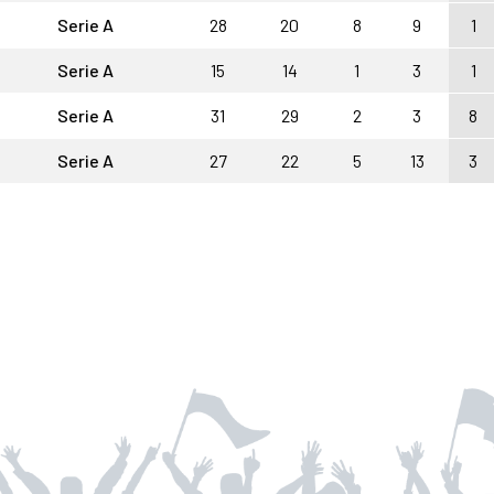
Serie A
28
20
8
9
1
Serie A
15
14
1
3
1
Serie A
31
29
2
3
8
Serie A
27
22
5
13
3