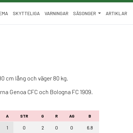
EMA
SKYTTELIGA
VARNINGAR
SÄSONGER
ARTIKLAR
80 cm lång och väger 80 kg.
barna Genoa CFC och Bologna FC 1909.
A
STR
G
R
AG
B
1
0
2
0
0
6.8