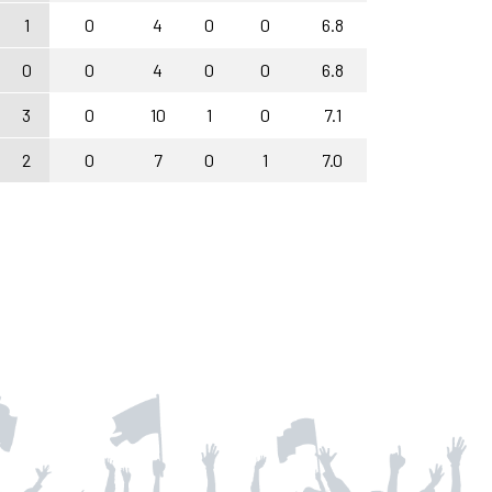
1
0
4
0
0
6.8
0
0
4
0
0
6.8
3
0
10
1
0
7.1
2
0
7
0
1
7.0