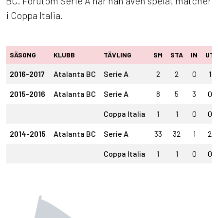
BC. Förutom Serie A har han även spelat matcher
i Coppa Italia.
SÄSONG
KLUBB
TÄVLING
SM
STA
IN
UT
2016-2017
Atalanta BC
Serie A
2
2
0
1
2015-2016
Atalanta BC
Serie A
8
5
3
0
Coppa Italia
1
1
0
0
2014-2015
Atalanta BC
Serie A
33
32
1
2
Coppa Italia
1
1
0
0