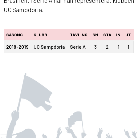
Brasilien. I Serie A har han representerat klubben
UC Sampdoria.
SÄSONG
KLUBB
TÄVLING
SM
STA
IN
UT
2018-2019
UC Sampdoria
Serie A
3
2
1
1