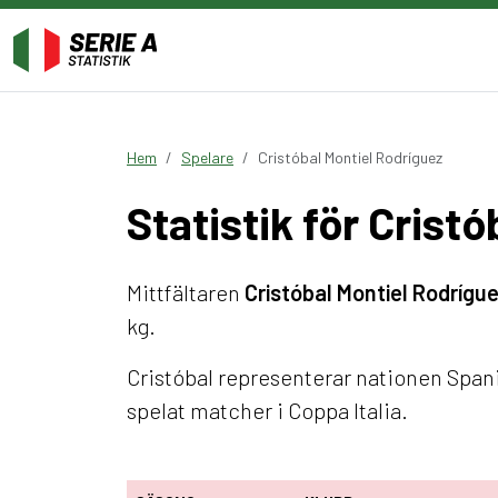
Hem
Spelare
Cristóbal Montiel Rodríguez
Statistik för Crist
Mittfältaren
Cristóbal Montiel Rodrígu
kg.
Cristóbal representerar nationen Spani
spelat matcher i Coppa Italia.