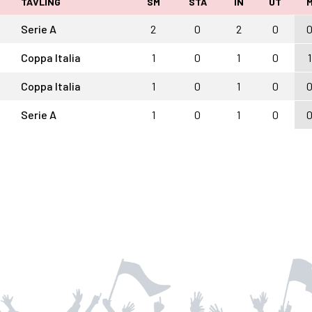
TÄVLING
SM
STA
IN
UT
Serie A
2
0
2
0
Coppa Italia
1
0
1
0
1
Coppa Italia
1
0
1
0
Serie A
1
0
1
0