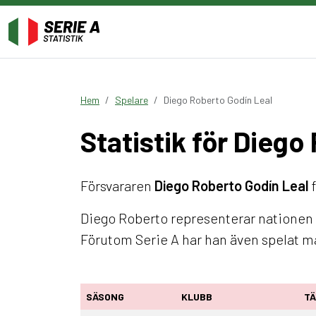
Hem
Spelare
Diego Roberto Godín Leal
Statistik för Diego
Försvararen
Diego Roberto Godín Leal
f
Diego Roberto representerar nationen U
Förutom Serie A har han även spelat
SÄSONG
KLUBB
TÄ