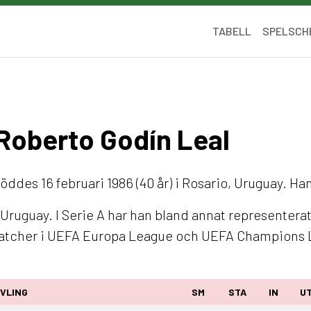
TABELL
SPELSCH
 Roberto Godín Leal
öddes 16 februari 1986 (40 år) i Rosario, Uruguay. Ha
ruguay. I Serie A har han bland annat representerat 
 matcher i UEFA Europa League och UEFA Champions 
VLING
SM
STA
IN
U