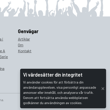
Genvägar
 i
Artiklar
Om
ie A
Kontakt
Serie
lna
Vi värdesätter din integritet
Vi använder cookies för att förbättra din
användarupplevelsen, visa personligt anpassade
annonser eller innehåll, och analysera vår trafik.
Genom att fortsätta använda webbplatsen
na.
godkänner du användningen av cookies.