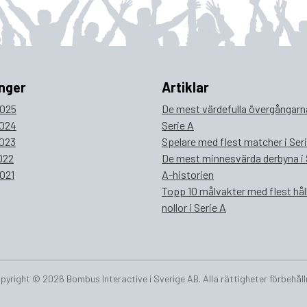
nger
Artiklar
025
De mest värdefulla övergångarna
024
Serie A
023
Spelare med flest matcher i Ser
022
De mest minnesvärda derbyna i 
021
A-historien
Topp 10 målvakter med flest hål
nollor i Serie A
pyright © 2026 Bombus Interactive i Sverige AB. Alla rättigheter förbehåll