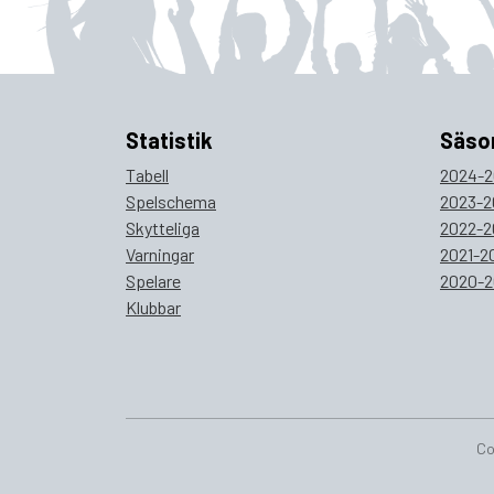
Statistik
Säso
Tabell
2024-2
Spelschema
2023-2
Skytteliga
2022-2
Varningar
2021-2
Spelare
2020-2
Klubbar
Co