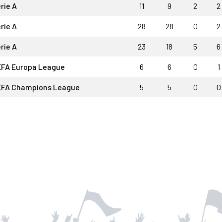
rie A
11
9
2
2
rie A
28
28
0
2
rie A
23
18
5
6
FA Europa League
6
6
0
1
FA Champions League
5
5
0
0