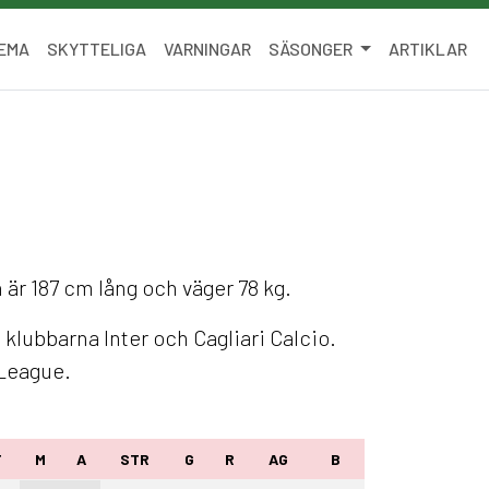
EMA
SKYTTELIGA
VARNINGAR
SÄSONGER
ARTIKLAR
n är 187 cm lång och väger 78 kg.
klubbarna Inter och Cagliari Calcio.
League.
T
M
A
STR
G
R
AG
B