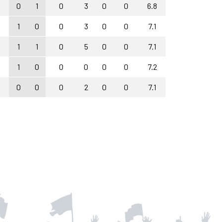
0
1
0
3
0
0
6.8
1
0
0
3
0
0
7.1
1
1
0
5
0
0
7.1
1
0
0
0
0
0
7.2
0
0
0
2
0
0
7.1