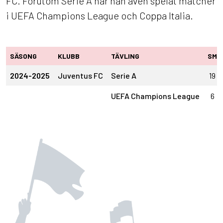
FC. Förutom Serie A har han även spelat matcher
i UEFA Champions League och Coppa Italia.
SÄSONG
KLUBB
TÄVLING
SM
2024-2025
Juventus FC
Serie A
19
UEFA Champions League
6