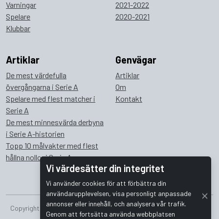
Varningar
2021-2022
Spelare
2020-2021
Klubbar
Artiklar
Genvägar
De mest värdefulla
Artiklar
övergångarna i Serie A
Om
Spelare med flest matcher i
Kontakt
Serie A
De mest minnesvärda derbyna
i Serie A-historien
Topp 10 målvakter med flest
hållna nollor i Serie A
Vi värdesätter din integritet
Vi använder cookies för att förbättra din
användarupplevelsen, visa personligt anpassade
annonser eller innehåll, och analysera vår trafik.
Copyright © 2026 Bombus Interactive i Sverige AB. Alla rättigheter
Genom att fortsätta använda webbplatsen
förbehållna.