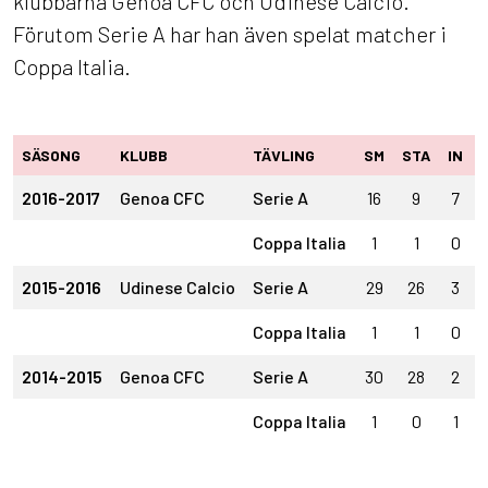
klubbarna Genoa CFC och Udinese Calcio.
Förutom Serie A har han även spelat matcher i
Coppa Italia.
SÄSONG
KLUBB
TÄVLING
SM
STA
IN
2016-2017
Genoa CFC
Serie A
16
9
7
Coppa Italia
1
1
0
2015-2016
Udinese Calcio
Serie A
29
26
3
Coppa Italia
1
1
0
2014-2015
Genoa CFC
Serie A
30
28
2
Coppa Italia
1
0
1