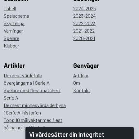
Tabell
2024-2025
Spelschema
2023-2024
Skytteliga
2022-2023
Varningar
2021-2022
Spelare
2020-2021
Klubbar
Artiklar
Genvägar
De mest värdefulla
Artiklar
övergångarna i Serie A
Om
Spelare med flest matcher i
Kontakt
Serie A
De mest minnesvärda derbyna
i Serie A-historien
Topp 10 målvakter med flest
hållna nollor i Serie A
Vi värdesätter din integritet