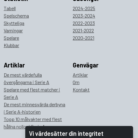
Tabell
2024-2025
Spelschema
2023-2024
Skytteliga
2022-2023
Varningar
2021-2022
Spelare
2020-2021
Klubbar
Artiklar
Genvägar
De mest värdefulla
Artiklar
övergångarna i Serie A
Om
Spelare med flest matcher i
Kontakt
Serie A
De mest minnesvärda derbyna
i Serie A-historien
Topp 10 målvakter med flest
hållna nollor i Serie A
Vi värdesätter din integritet