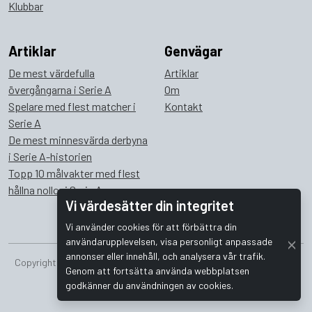
Klubbar
Artiklar
Genvägar
De mest värdefulla
Artiklar
övergångarna i Serie A
Om
Spelare med flest matcher i
Kontakt
Serie A
De mest minnesvärda derbyna
i Serie A-historien
Topp 10 målvakter med flest
hållna nollor i Serie A
Vi värdesätter din integritet
Vi använder cookies för att förbättra din
användarupplevelsen, visa personligt anpassade
annonser eller innehåll, och analysera vår trafik.
Copyright © 2026 Bombus Interactive i Sverige AB. Alla rättigheter
Genom att fortsätta använda webbplatsen
förbehållna.
godkänner du användningen av cookies.