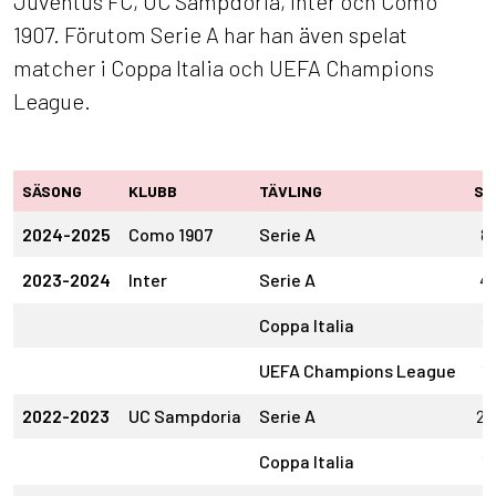
Juventus FC, UC Sampdoria, Inter och Como
1907. Förutom Serie A har han även spelat
matcher i Coppa Italia och UEFA Champions
League.
SÄSONG
KLUBB
TÄVLING
SM
2024-2025
Como 1907
Serie A
8
2023-2024
Inter
Serie A
4
Coppa Italia
1
UEFA Champions League
1
2022-2023
UC Sampdoria
Serie A
25
Coppa Italia
1