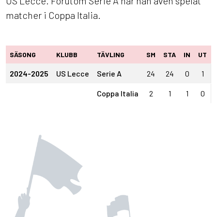
US Lecce. Förutom Serie A har han även spelat
matcher i Coppa Italia.
SÄSONG
KLUBB
TÄVLING
SM
STA
IN
UT
2024-2025
US Lecce
Serie A
24
24
0
1
Coppa Italia
2
1
1
0