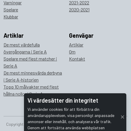
Varningar
2021-2022
Spelare
2020-2021
Klubbar
Artiklar
Genvägar
De mest värdefulla
Artiklar
övergångarna i Serie A
Om
Spelare med flest matcher i
Kontakt
Serie A
De mest minnesvärda derbyna
i Serie A-historien
Topp 10 målvakter med flest
hållna nollor i Serie A
Vi värdesätter din integritet
Vi använder cookies för att förbättra din
användarupplevelsen, visa personligt anpassade
annonser eller innehåll, och analysera vår trafik.
Copyright © 2026 Bombus Interactive i Sverige AB. Alla rättigheter
Genom att fortsätta använda webbplatsen
förbehållna.