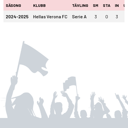
SÄSONG
KLUBB
TÄVLING
SM
STA
IN
U
2024-2025
Hellas Verona FC
Serie A
3
0
3
0