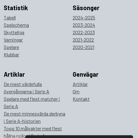
Statistik
Säsonger
Tabell
2024-2025
Spelschema
2023-2024
Skytteliga
2022-2023
Varningar
2021-2022
Spelare
2020-2021
Klubbar
Artiklar
Genvägar
De mest värdefulla
Artiklar
övergångarna i Serie A
Om
Spelare med flest matcher i
Kontakt
Serie A
De mest minnesvärda derbyna
i Serie A-historien
Topp 10 målvakter med flest
hållna nollor i Serie A