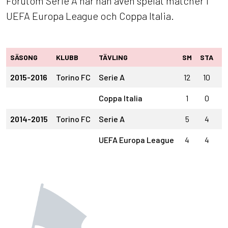
Förutom Serie A har han även spelat matcher i
UEFA Europa League och Coppa Italia.
SÄSONG
KLUBB
TÄVLING
SM
STA
I
2015-2016
Torino FC
Serie A
12
10
2
Coppa Italia
1
0
1
2014-2015
Torino FC
Serie A
5
4
1
UEFA Europa League
4
4
0