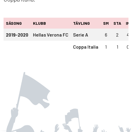
SÄSONG
KLUBB
TÄVLING
SM
STA
IN
2019-2020
Hellas Verona FC
Serie A
6
2
4
Coppa Italia
1
1
0