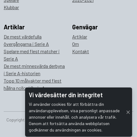
Klubbar
Artiklar
Genvägar
De mest värdefulla
Artiklar
övergångarna i Serie A
Om
Spelare med flest matcher i
Kontakt
Serie A
De mest minnesvärda derbyna
i Serie A-historien
Topp 10 målvakter med flest
hållna nollor i Serie A
Vi värdesätter din integritet
Vi använder cookies för att förbättra din
användarupplevelsen, visa personligt anpassade
annonser eller innehåll, och analysera vår trafik.
Copyright © 2026 Bombus Interactive i Sverige AB. Alla rättigheter
Genom att fortsätta använda webbplatsen
förbehållna.
godkänner du användningen av cookies.