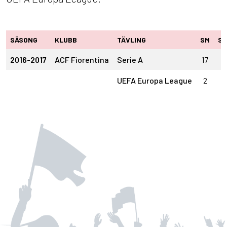
SÄSONG
KLUBB
TÄVLING
SM
ST
2016-2017
ACF Fiorentina
Serie A
17
1
UEFA Europa League
2
2