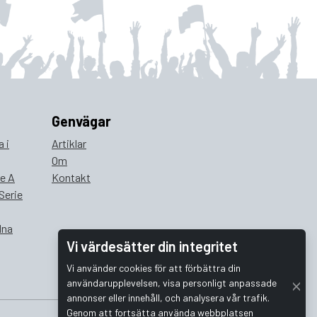
Genvägar
 i
Artiklar
Om
ie A
Kontakt
Serie
lna
Vi värdesätter din integritet
Vi använder cookies för att förbättra din
användarupplevelsen, visa personligt anpassade
annonser eller innehåll, och analysera vår trafik.
Genom att fortsätta använda webbplatsen