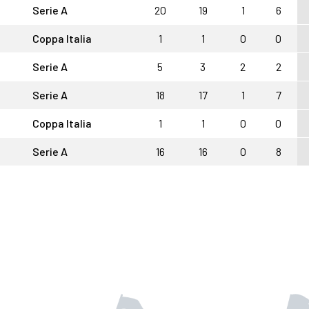
Serie A
20
19
1
6
Coppa Italia
1
1
0
0
Serie A
5
3
2
2
Serie A
18
17
1
7
Coppa Italia
1
1
0
0
Serie A
16
16
0
8