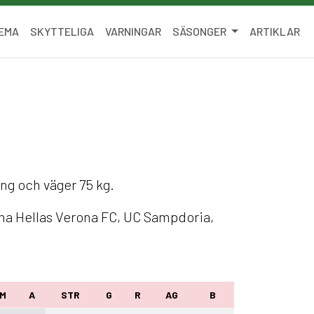
EMA
SKYTTELIGA
VARNINGAR
SÄSONGER
ARTIKLAR
ång och väger 75 kg.
rna Hellas Verona FC, UC Sampdoria,
M
A
STR
G
R
AG
B