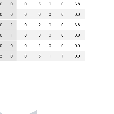
0
0
0
5
0
0
6.8
0
0
0
0
0
0
0.0
0
1
0
2
0
0
6.8
0
1
0
6
0
0
6.8
0
0
0
1
0
0
0.0
2
0
0
3
1
1
0.0