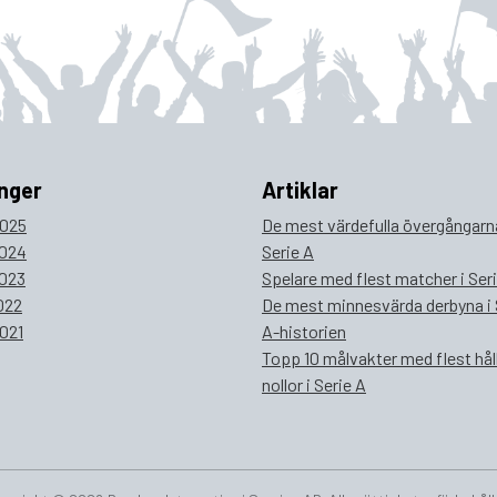
nger
Artiklar
025
De mest värdefulla övergångarna
024
Serie A
023
Spelare med flest matcher i Ser
022
De mest minnesvärda derbyna i 
021
A-historien
Topp 10 målvakter med flest hål
nollor i Serie A