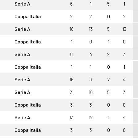
Serie A
6
1
5
1
Coppa Italia
2
2
0
2
Serie A
18
13
5
13
Coppa Italia
1
0
1
0
Serie A
6
4
2
3
Coppa Italia
1
1
0
1
Serie A
16
9
7
4
Serie A
21
16
5
3
Coppa Italia
3
3
0
0
Serie A
13
12
1
4
Coppa Italia
3
3
0
0