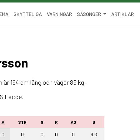
EMA
SKYTTELIGA
VARNINGAR
SÄSONGER
ARTIKLAR
ersson
n är 194 cm lång och väger 85 kg.
US Lecce.
A
STR
G
R
AG
B
0
0
0
0
0
6.6