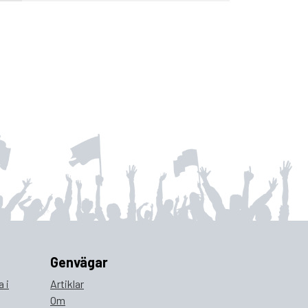
Genvägar
 i
Artiklar
Om