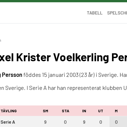
TABELL
SPELSCH
n
Axel Krister Voelkerling P
ng Persson
föddes 15 januari 2003 (23 år) i Sverige. Ha
en Sverige. I Serie A har han representerat klubben 
TÄVLING
SM
STA
IN
UT
M
Serie A
9
0
9
0
0