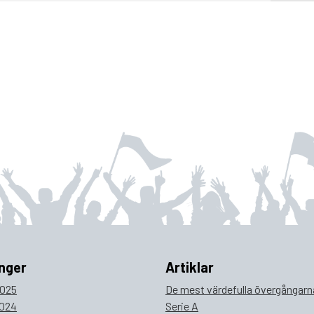
nger
Artiklar
025
De mest värdefulla övergångarna
024
Serie A