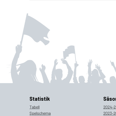
Statistik
Säso
Tabell
2024-2
Spelschema
2023-2