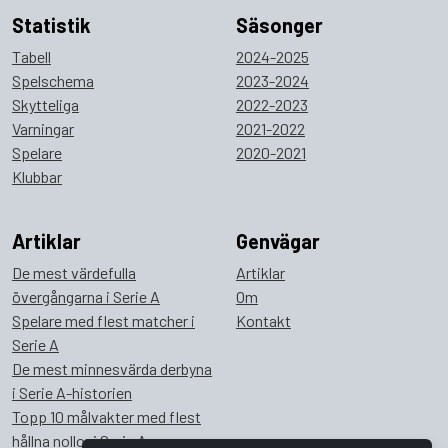
Statistik
Säsonger
Tabell
2024-2025
Spelschema
2023-2024
Skytteliga
2022-2023
Varningar
2021-2022
Spelare
2020-2021
Klubbar
Artiklar
Genvägar
De mest värdefulla
Artiklar
övergångarna i Serie A
Om
Spelare med flest matcher i
Kontakt
Serie A
De mest minnesvärda derbyna
i Serie A-historien
Topp 10 målvakter med flest
hållna nollor i Serie A