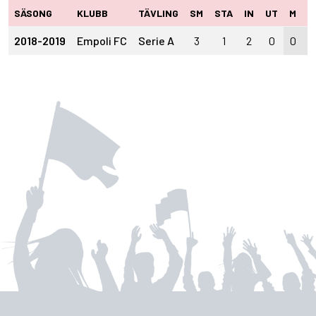
SÄSONG
KLUBB
TÄVLING
SM
STA
IN
UT
M
A
2018-2019
Empoli FC
Serie A
3
1
2
0
0
0