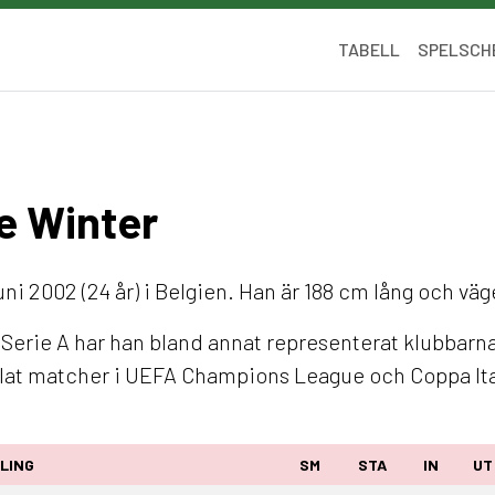
TABELL
SPELSCH
De Winter
ni 2002 (24 år) i Belgien. Han är 188 cm lång och väg
I Serie A har han bland annat representerat klubbar
elat matcher i UEFA Champions League och Coppa Ita
LING
SM
STA
IN
UT