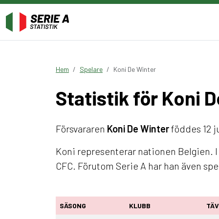
Hem
Spelare
Koni De Winter
Statistik för Koni 
Försvararen
Koni De Winter
föddes 12 ju
Koni representerar nationen Belgien. 
CFC. Förutom Serie A har han även sp
SÄSONG
KLUBB
TÄV