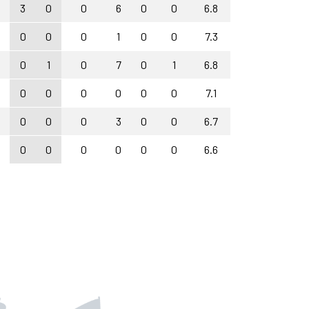
3
0
0
6
0
0
6.8
0
0
0
1
0
0
7.3
0
1
0
7
0
1
6.8
0
0
0
0
0
0
7.1
0
0
0
3
0
0
6.7
0
0
0
0
0
0
6.6