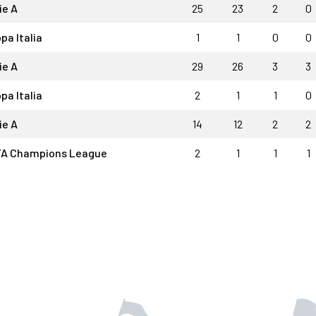
ie A
25
23
2
0
pa Italia
1
1
0
0
ie A
29
26
3
3
pa Italia
2
1
1
0
ie A
14
12
2
2
A Champions League
2
1
1
1