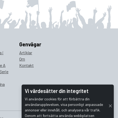
Genvägar
 i
Artiklar
Om
ie A
Kontakt
Serie
lna
Vi värdesätter din integritet
Vi använder cookies för att förbättra din
användarupplevelsen, visa personligt anpassade
annonser eller innehåll, och analysera vår trafik.
Genom att fortsätta använda webbplatsen
na.