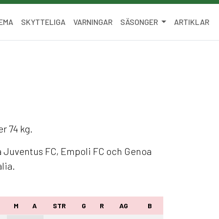
EMA
SKYTTELIGA
VARNINGAR
SÄSONGER
ARTIKLAR
er 74 kg.
na Juventus FC, Empoli FC och Genoa
lia.
M
A
STR
G
R
AG
B