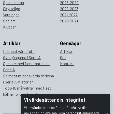
Spelschema
2023-2024
Skytteliga
2022-2023
Varningar
2021-2022
Spelare
2020-2021
Klubbar
Artiklar
Genvägar
De mest värdefulla
Artiklar
övergångarna i Serie A
Om
Spelare med flest matcher i
Kontakt
Serie A
De mest minnesvärda derbyna
i Serie A-historien
Topp 10 målvakter med flest
hållna nollor i Serie A
Vi värdesätter din integritet
Vi använder cookies för att förbättra din
användarupplevelsen, visa personligt anpassade