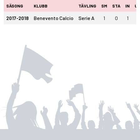
SÄSONG
KLUBB
TÄVLING
SM
STA
IN
U
2017-2018
Benevento Calcio
Serie A
1
0
1
0