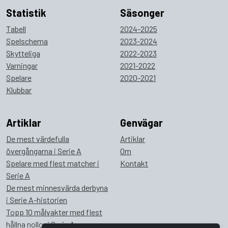
Statistik
Säsonger
Tabell
2024-2025
Spelschema
2023-2024
Skytteliga
2022-2023
Varningar
2021-2022
Spelare
2020-2021
Klubbar
Artiklar
Genvägar
De mest värdefulla
Artiklar
övergångarna i Serie A
Om
Spelare med flest matcher i
Kontakt
Serie A
De mest minnesvärda derbyna
i Serie A-historien
Topp 10 målvakter med flest
hållna nollor i Serie A