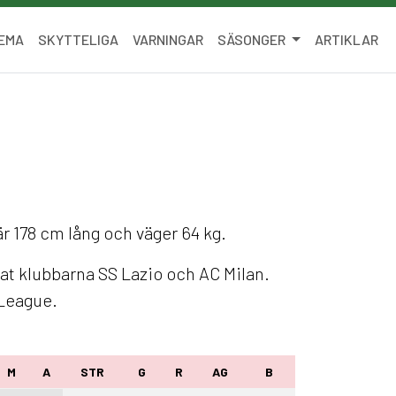
EMA
SKYTTELIGA
VARNINGAR
SÄSONGER
ARTIKLAR
är 178 cm lång och väger 64 kg.
at klubbarna SS Lazio och AC Milan.
League.
M
A
STR
G
R
AG
B