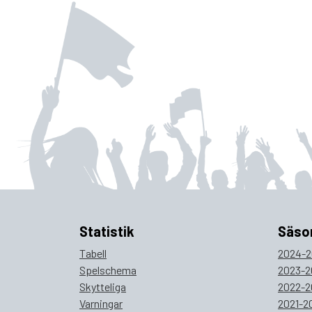
Statistik
Säso
Tabell
2024-2
Spelschema
2023-2
Skytteliga
2022-2
Varningar
2021-2