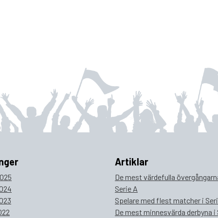
nger
Artiklar
025
De mest värdefulla övergångarna
024
Serie A
023
Spelare med flest matcher i Ser
022
De mest minnesvärda derbyna i 