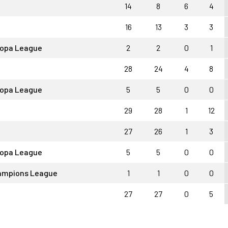
14
8
6
4
16
13
3
3
ropa League
2
2
0
1
28
24
4
8
ropa League
5
5
0
0
29
28
1
12
27
26
1
3
ropa League
5
5
0
0
ampions League
1
1
0
0
27
27
0
5