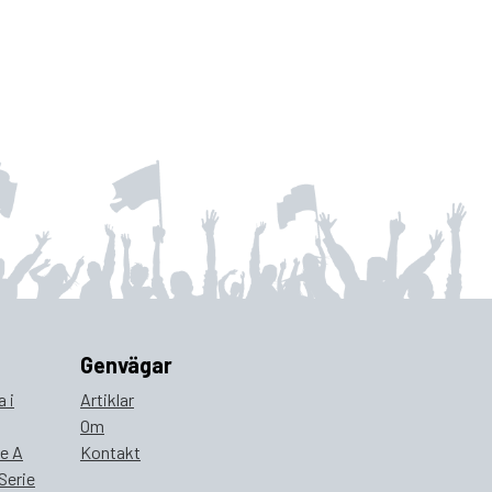
Genvägar
 i
Artiklar
Om
ie A
Kontakt
Serie