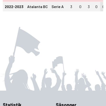
2022-2023
Atalanta BC
Serie A
3
0
3
0
0
Statistik
Säsonger