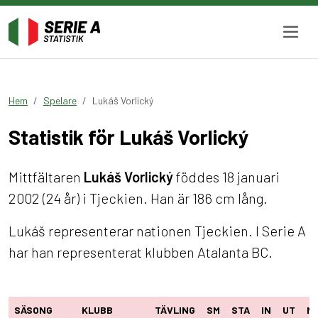
Hem
Spelare
Lukáš Vorlický
Statistik för Lukáš Vorlický
Mittfältaren
Lukáš Vorlický
föddes 18 januari
2002 (24 år) i Tjeckien. Han är 186 cm lång.
Lukáš representerar nationen Tjeckien. I Serie A
har han representerat klubben Atalanta BC.
SÄSONG
KLUBB
TÄVLING
SM
STA
IN
UT
M