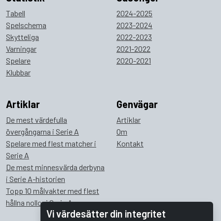
Tabell
2024-2025
Spelschema
2023-2024
Skytteliga
2022-2023
Varningar
2021-2022
Spelare
2020-2021
Klubbar
Artiklar
Genvägar
De mest värdefulla
Artiklar
övergångarna i Serie A
Om
Spelare med flest matcher i
Kontakt
Serie A
De mest minnesvärda derbyna
i Serie A-historien
Topp 10 målvakter med flest
hållna nollor i Serie A
Vi värdesätter din integritet