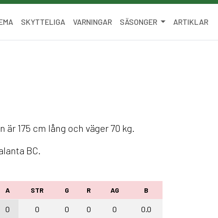
EMA
SKYTTELIGA
VARNINGAR
SÄSONGER
ARTIKLAR
n är 175 cm lång och väger 70 kg.
alanta BC.
A
STR
G
R
AG
B
0
0
0
0
0
0.0