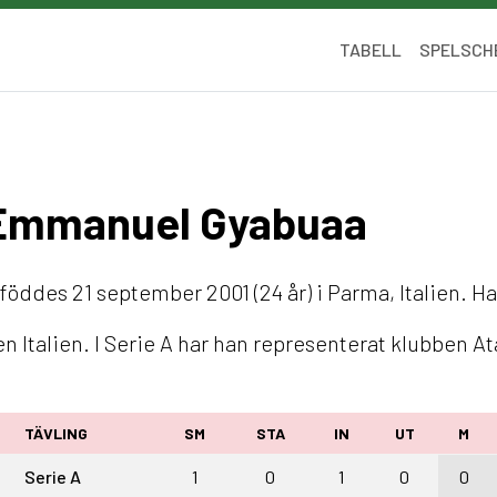
TABELL
SPELSCH
u Emmanuel Gyabuaa
föddes 21 september 2001 (24 år) i Parma, Italien. Ha
Italien. I Serie A har han representerat klubben At
TÄVLING
SM
STA
IN
UT
M
Serie A
1
0
1
0
0