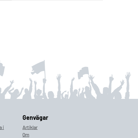
Genvägar
 i
Artiklar
Om