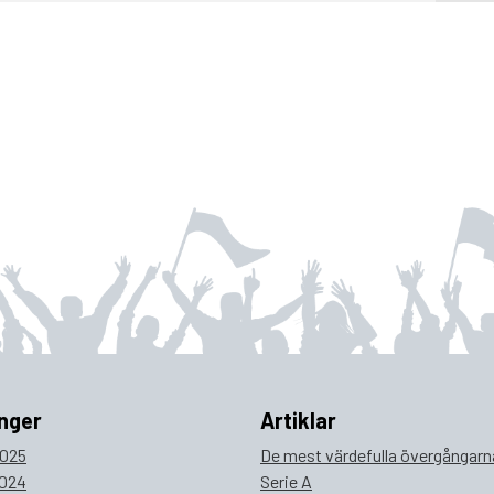
nger
Artiklar
025
De mest värdefulla övergångarna
024
Serie A