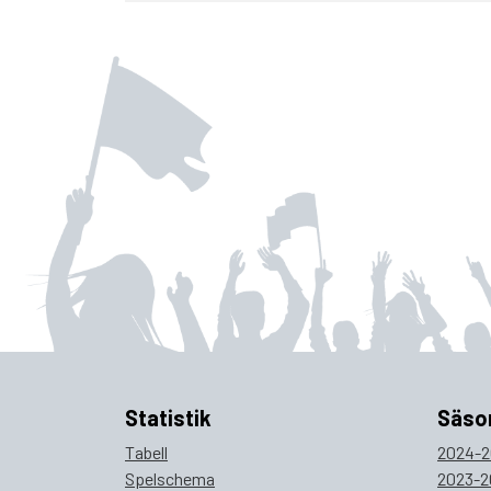
Statistik
Säso
Tabell
2024-2
Spelschema
2023-2