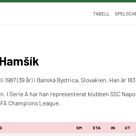
TABELL
SPELSCH
k Hamšík
i 1987 (39 år) i Banská Bystrica, Slovakien. Han är 18
. I Serie A har han representerat klubben SSC Napol
EFA Champions League.
G
SM
STA
IN
UT