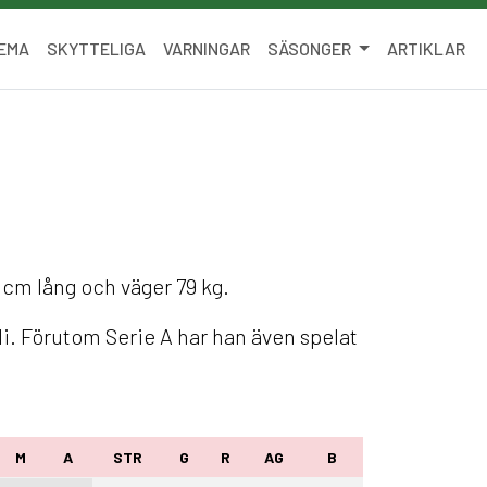
EMA
SKYTTELIGA
VARNINGAR
SÄSONGER
ARTIKLAR
3 cm lång och väger 79 kg.
i. Förutom Serie A har han även spelat
M
A
STR
G
R
AG
B