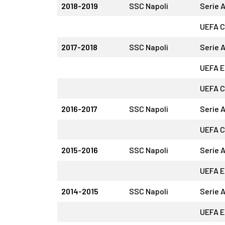
2018-2019
SSC Napoli
Serie 
UEFA 
2017-2018
SSC Napoli
Serie 
UEFA E
UEFA 
2016-2017
SSC Napoli
Serie 
UEFA 
2015-2016
SSC Napoli
Serie 
UEFA E
2014-2015
SSC Napoli
Serie 
UEFA E