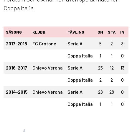
Coppa Italia.
SÄSONG
KLUBB
TÄVLING
SM
STA
IN
U
2017-2018
FC Crotone
Serie A
5
2
3
Coppa Italia
1
1
0
2016-2017
Chievo Verona
Serie A
25
12
13
Coppa Italia
2
2
0
2014-2015
Chievo Verona
Serie A
28
28
0
Coppa Italia
1
1
0