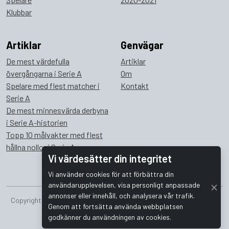
Klubbar
Artiklar
Genvägar
De mest värdefulla
Artiklar
övergångarna i Serie A
Om
Spelare med flest matcher i
Kontakt
Serie A
De mest minnesvärda derbyna
i Serie A-historien
Topp 10 målvakter med flest
hållna nollor i Serie A
Vi värdesätter din integritet
Vi använder cookies för att förbättra din
användarupplevelsen, visa personligt anpassade
annonser eller innehåll, och analysera vår trafik.
Copyright © 2026 Bombus Interactive i Sverige AB. Alla rättigheter
Genom att fortsätta använda webbplatsen
förbehållna.
godkänner du användningen av cookies.