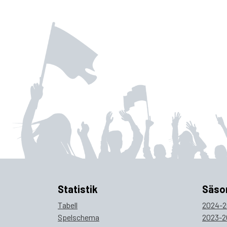
Statistik
Säso
Tabell
2024-2
Spelschema
2023-2