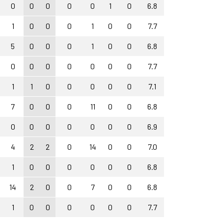
0
0
0
0
0
1
0
6.8
1
0
0
0
1
0
0
7.7
5
0
0
0
1
0
0
6.8
0
0
0
0
0
0
0
7.7
1
1
0
0
0
0
0
7.1
7
0
0
0
11
0
0
6.8
0
0
0
0
0
0
0
6.9
4
2
2
0
14
0
0
7.0
1
0
0
0
0
0
0
6.8
14
2
0
0
7
0
0
6.8
1
0
0
0
0
0
0
7.7