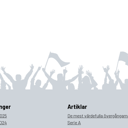
nger
Artiklar
025
De mest värdefulla övergångarna
024
Serie A