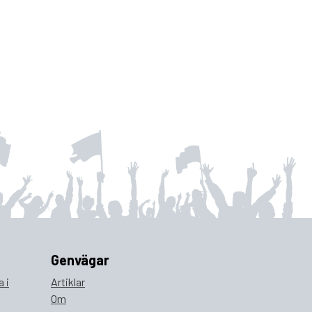
Genvägar
 i
Artiklar
Om