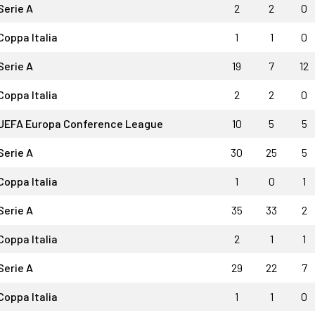
Serie A
2
2
0
Coppa Italia
1
1
0
Serie A
19
7
12
Coppa Italia
2
2
0
UEFA Europa Conference League
10
5
5
Serie A
30
25
5
Coppa Italia
1
0
1
Serie A
35
33
2
Coppa Italia
2
1
1
Serie A
29
22
7
Coppa Italia
1
1
0