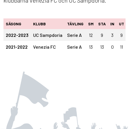
klubbarna Venezia FC och UC Sampdoria.
SÄSONG
KLUBB
TÄVLING
SM
STA
IN
UT
2022-2023
UC Sampdoria
Serie A
12
9
3
9
2021-2022
Venezia FC
Serie A
13
13
0
11