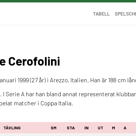
TABELL
SPELSCH
e Cerofolini
anuari 1999 (27 år) i Arezzo, Italien. Han är 188 cm lå
. I Serie A har han bland annat representerat klubb
pelat matcher i Coppa Italia.
TÄVLING
SM
STA
IN
UT
M
A