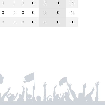
0
1
0
0
18
1
6.5
0
0
0
0
18
0
7.8
0
0
0
0
8
0
7.0