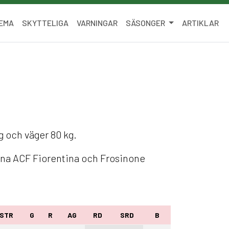
EMA
SKYTTELIGA
VARNINGAR
SÄSONGER
ARTIKLAR
ng och väger 80 kg.
arna ACF Fiorentina och Frosinone
STR
G
R
AG
RD
SRD
B