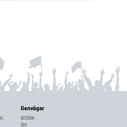
Genvägar
 i
Artiklar
Om