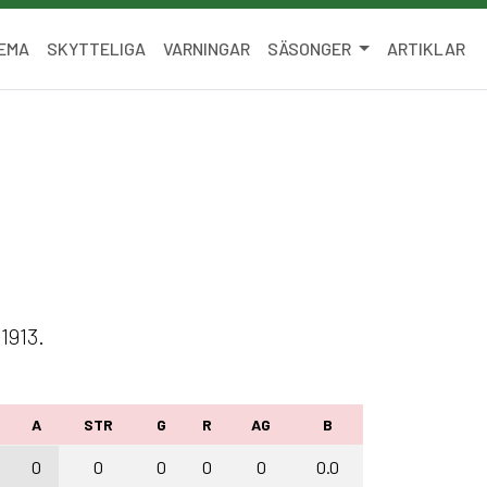
EMA
SKYTTELIGA
VARNINGAR
SÄSONGER
ARTIKLAR
1913.
A
STR
G
R
AG
B
0
0
0
0
0
0.0