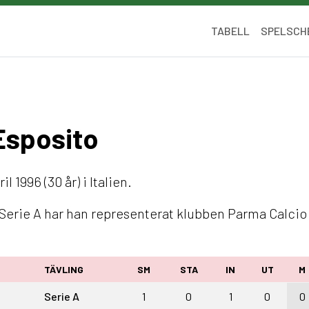
TABELL
SPELSCH
 Esposito
l 1996 (30 år) i Italien.
I Serie A har han representerat klubben Parma Calcio 
TÄVLING
SM
STA
IN
UT
M
Serie A
1
0
1
0
0