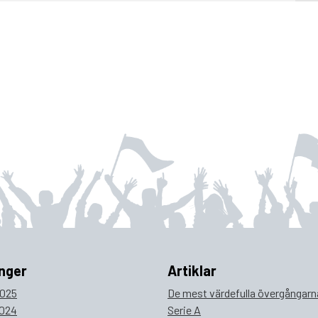
nger
Artiklar
025
De mest värdefulla övergångarna
024
Serie A