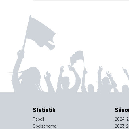
Statistik
Säso
Tabell
2024-2
Spelschema
2023-2