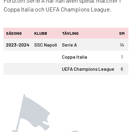
Förutom Serie A har han även spelat matcher i
Coppa Italia och UEFA Champions League.
SÄSONG
KLUBB
TÄVLING
SM
S
2023-2024
SSC Napoli
Serie A
14
Coppa Italia
1
UEFA Champions League
6