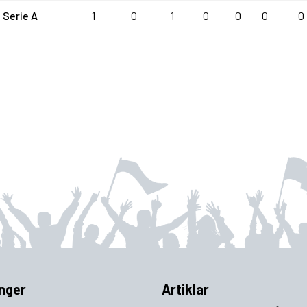
Serie A
1
0
1
0
0
0
0
nger
Artiklar