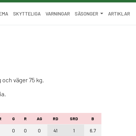
EMA
SKYTTELIGA
VARNINGAR
SÄSONGER
ARTIKLAR
g och väger 75 kg.
ia.
R
G
R
AG
RD
SRD
B
0
0
0
41
1
6.7