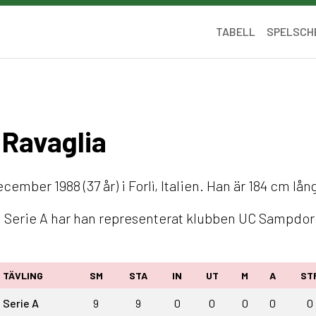
TABELL
SPELSCH
a Ravaglia
ember 1988 (37 år) i Forlì, Italien. Han är 184 cm lån
 I Serie A har han representerat klubben UC Sampdor
TÄVLING
SM
STA
IN
UT
M
A
ST
Serie A
9
9
0
0
0
0
0