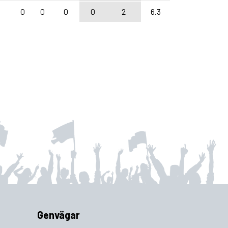
0
0
0
0
2
6.3
Genvägar