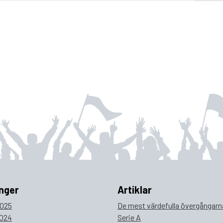
nger
Artiklar
025
De mest värdefulla övergångarna
024
Serie A