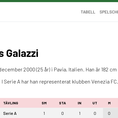
TABELL
SPELSCH
s Galazzi
ecember 2000 (25 år) i Pavia, Italien. Han är 182 cm 
. I Serie A har han representerat klubben Venezia FC
TÄVLING
SM
STA
IN
UT
M
Serie A
1
0
1
0
0