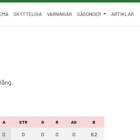
EMA
SKYTTELIGA
VARNINGAR
SÄSONGER
ARTIKLAR
lång.
.
A
STR
G
R
AG
B
0
0
0
0
0
6.2