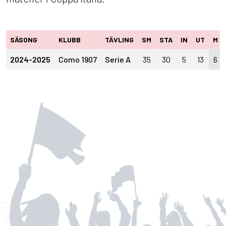
SÄSONG
KLUBB
TÄVLING
SM
STA
IN
UT
M
2024-2025
Como 1907
Serie A
35
30
5
13
6