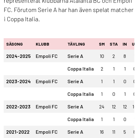
representerat klubbarna Atalanta BC och Empoli
FC. Förutom Serie A har han även spelat matcher
i Coppa Italia.
SÄSONG
KLUBB
TÄVLING
SM
STA
IN
UT
2024-2025
Empoli FC
Serie A
10
2
8
1
Coppa Italia
2
1
1
0
2023-2024
Empoli FC
Serie A
1
1
0
0
Coppa Italia
1
0
1
0
2022-2023
Empoli FC
Serie A
24
12
12
10
Coppa Italia
1
1
0
1
2021-2022
Empoli FC
Serie A
16
11
5
8