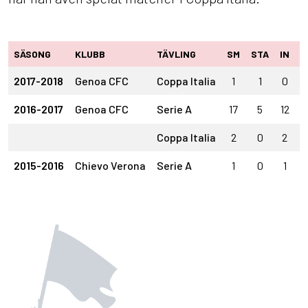
SÄSONG
KLUBB
TÄVLING
SM
STA
IN
U
2017-2018
Genoa CFC
Coppa Italia
1
1
0
2016-2017
Genoa CFC
Serie A
17
5
12
Coppa Italia
2
0
2
2015-2016
Chievo Verona
Serie A
1
0
1