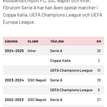
klubbarna Empoli FC, SSC Napoli och Inter.
Förutom Serie A har han även spelat matcher i
Coppa Italia, UEFA Champions League och UEFA
Europa League.
SÄSONG
KLUBB
TÄVLING
SM
S
2024-2025
Inter
Serie A
26
Coppa Italia
2
UEFA Champions League
10
2023-2024
SSC Napoli
Serie A
28
UEFA Champions League
6
2022-2023
SSC Napoli
Serie A
37