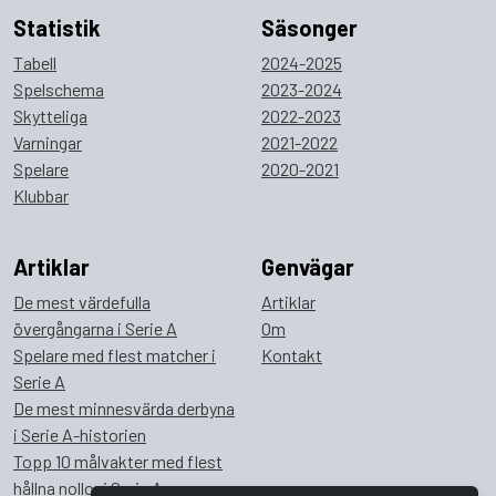
Statistik
Säsonger
Tabell
2024-2025
Spelschema
2023-2024
Skytteliga
2022-2023
Varningar
2021-2022
Spelare
2020-2021
Klubbar
Artiklar
Genvägar
De mest värdefulla
Artiklar
övergångarna i Serie A
Om
Spelare med flest matcher i
Kontakt
Serie A
De mest minnesvärda derbyna
i Serie A-historien
Topp 10 målvakter med flest
hållna nollor i Serie A