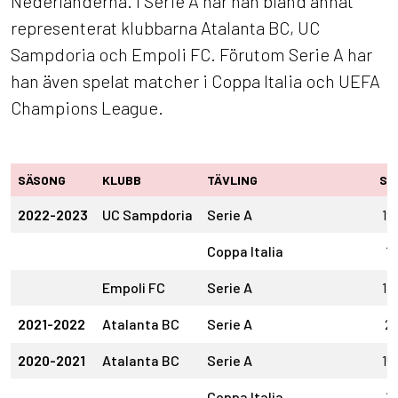
Nederländerna. I Serie A har han bland annat
representerat klubbarna Atalanta BC, UC
Sampdoria och Empoli FC. Förutom Serie A har
han även spelat matcher i Coppa Italia och UEFA
Champions League.
SÄSONG
KLUBB
TÄVLING
SM
2022-2023
UC Sampdoria
Serie A
19
Coppa Italia
1
Empoli FC
Serie A
14
2021-2022
Atalanta BC
Serie A
2
2020-2021
Atalanta BC
Serie A
15
Coppa Italia
1