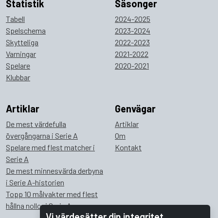
Statistik
Säsonger
Tabell
2024-2025
Spelschema
2023-2024
Skytteliga
2022-2023
Varningar
2021-2022
Spelare
2020-2021
Klubbar
Artiklar
Genvägar
De mest värdefulla
Artiklar
övergångarna i Serie A
Om
Spelare med flest matcher i
Kontakt
Serie A
De mest minnesvärda derbyna
i Serie A-historien
Topp 10 målvakter med flest
hållna nollor i Serie A
Vi värdesätter din integritet