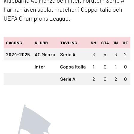
klubbarna AC Monza och Inter. Förutom Serie A
har han även spelat matcher i Coppa Italia och
UEFA Champions League.
SÄSONG
KLUBB
TÄVLING
SM
STA
IN
UT
2024-2025
AC Monza
Serie A
8
5
3
2
Inter
Coppa Italia
1
0
1
0
Serie A
2
0
2
0